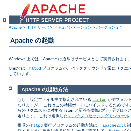
Apache
>
HTTP サーバ
>
ドキュメンテーション
>
バージョン 2.4
Apache の起動
Windows 上では、Apache は通常はサービスとして実行されま
Unixでは、
プログラムが、バックグラウンドで常にリクエス
httpd
しています。
Apache の起動方法
もし、設定ファイル中で指定されている
がデフォルトの
Listen
なりますが、 これはこの特権ポートにバインドするためです
らのリクエストに対する listen と応答を実際に行う
子
プロセ
走ります。 これは選択した
マルチプロセッシングモジュール
推奨の
実行プログラムの起動方法は、
制
httpd
apache2ctl
作するように必要な環境変数を 適切に設定して、
バイ
httpd