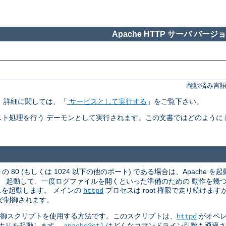
Apache HTTP サーバ バージョン
翻訳済み言語
す。 詳細に関しては、「
サービスとして実行する
」をご覧下さい。
ト処理を行う デーモンとして実行されます。この文書ではどのように
 80 (もしくは 1024 以下の他のポート) である場合は、Apache を起
。 起動して、一度ログファイルを開くといった準備のための 動作を幾
スを起動します。 メインの
プロセスは root 権限で走り続けま
httpd
で制御されます。
御スクリプトを使用する方法です。このスクリプトは、
がオペレ
httpd
ナリを起動します。
はどんなコマンドライン引数も通過
apache2ctl