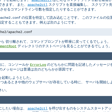
できます。 また、
スクリプトを直接編集し、 スクリプト
apache2ctl
させるコマンドライン引数を指定したりすることができます。
の位置を特定して読み込むことです。 このファイルの位
pache2.conf
指定することもできます。例えば次のようにです。
che2/apache2.conf
ら 切り離されて、コマンドプロンプトが即座に戻ってくるでしょう。
ディレクトリのテストページを見ることができるでしょう。
umentRoot
る前に、コンソールか
のどちらかに問題を記述したメッセージを
ErrorLog
このメッセージは普通は次のどちらかが原因です。
バを起動しようとした。
もう一つあるときや他のウェブサーバが存在している時に、 サーバを開始し
さい。
にしたい場合は、
を呼び出すものをシステムスタートアッ
apache2ctl