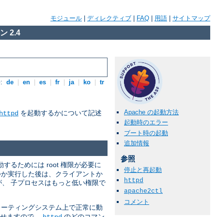
モジュール
|
ディレクティブ
|
FAQ
|
用語
|
サイトマップ
 2.4
:
de
|
en
|
es
|
fr
|
ja
|
ko
|
tr
Apache の起動方法
を起動するかについて記述
httpd
起動時のエラー
ブート時の起動
追加情報
参照
動するためには root 権限が必要に
停止と再起動
つか実行した後は、クライアントか
httpd
すが、 子プロセスはもっと低い権限で
apache2ctl
コメント
ーティングシステム上で正常に動
させますので、
のどのコマン
httpd