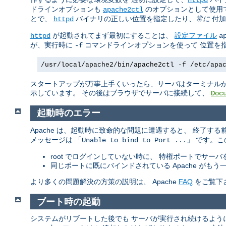
ドラインオプションも
のオプションとして使用
apache2ctl
とで、
バイナリの正しい位置を指定したり、
常に
付加
httpd
が起動されてまず最初にすることは、
設定ファイル
httpd
a
が、実行時に
コマンドラインオプションを使って 位置を
-f
/usr/local/apache2/bin/apache2ctl -f /etc/apa
スタートアップが万事上手くいったら、サーバはターミナルか
示しています。 その後はブラウザでサーバに接続して、
Doc
起動時のエラー
Apache は、起動時に致命的な問題に遭遇すると、 終了す
メッセージは 「
」 です。
Unable to bind to Port ...
root でログインしていない時に、 特権ポートでサー
同じポートに既にバインドされている Apache が
より多くの問題解決の方策の説明は、 Apache
FAQ
をご覧下
ブート時の起動
システムがリブートした後でも サーバが実行され続けるよう