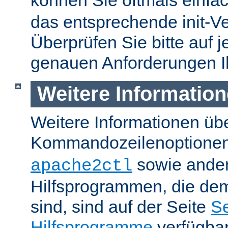
können Sie oftmals einfa
das entsprechende init-Ve
Überprüfen Sie bitte auf j
genauen Anforderungen I
Weitere Informatio
Weitere Informationen üb
Kommandozeilenoptione
sowie ande
apache2ctl
Hilfsprogrammen, die dem
sind, sind auf der Seite
Se
Hilfsprogramme
verfügbar.