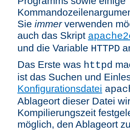
Programms sowie einige
Kommandozeilenargument
Sie
immer
verwenden möc
auch das Skript
apache2
und die Variable
am
HTTPD
Das Erste was
mac
httpd
ist das Suchen und Einle
Konfigurationsdatei
apac
Ablageort dieser Datei wi
Kompilierungszeit festgele
möglich, den Ablageort zu