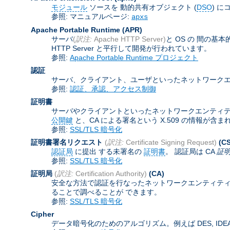
モジュール
ソースを 動的共有オブジェクト (
DSO
) に
参照: マニュアルページ:
apxs
Apache Portable Runtime
(APR)
サーバ
(
訳注:
Apache HTTP Server)
と OS の 間の
HTTP Server と平行して開発が行われています。
参照:
Apache Portable Runtime プロジェクト
認証
サーバ、クライアント、ユーザといったネットワークエ
参照:
認証、承認、アクセス制御
証明書
サーバやクライアントといったネットワークエンティティを認証
公開鍵
と、CA による署名という X.509 の情報が
参照:
SSL/TLS 暗号化
証明書署名リクエスト
(
訳注:
Certificate Signing Request)
(C
認証局
に提出 する未署名の
証明書
。 認証局は CA
証
参照:
SSL/TLS 暗号化
証明局
(
訳注:
Certification Authority)
(CA)
安全な方法で認証を行なったネットワークエンティティ
ることで調べることが できます。
参照:
SSL/TLS 暗号化
Cipher
データ暗号化のためのアルゴリズム。例えば DES, IDEA,