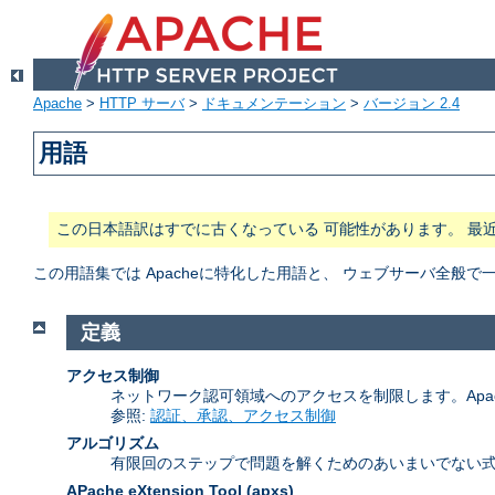
Apache
>
HTTP サーバ
>
ドキュメンテーション
>
バージョン 2.4
用語
この日本語訳はすでに古くなっている 可能性があります。 最
この用語集では Apacheに特化した用語と、 ウェブサーバ全
定義
アクセス制御
ネットワーク認可領域へのアクセスを制限します。Apa
参照:
認証、承認、アクセス制御
アルゴリズム
有限回のステップで問題を解くためのあいまいでない式
APache eXtension Tool
(apxs)