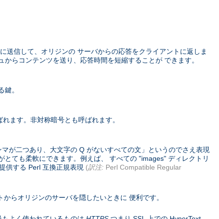
に送信して、オリジンの サーバからの応答をクライアントに返しま
ュからコンテンツを送り、応答時間を短縮することが できます。
る鍵。
ばれます。非対称暗号とも呼ばれます。
ンマが二つあり、大文字の Q がないすべての文」というのでさえ表現
ても柔軟にできます。例えば、 すべての "images" ディレクトリ
供する Perl 互換正規表現
(
訳注:
Perl Compatible Regular
トからオリジンのサーバを隠したいときに 便利です。
コル。 最もよく使われているものは
HTTPS
つまり SSL 上での HyperText