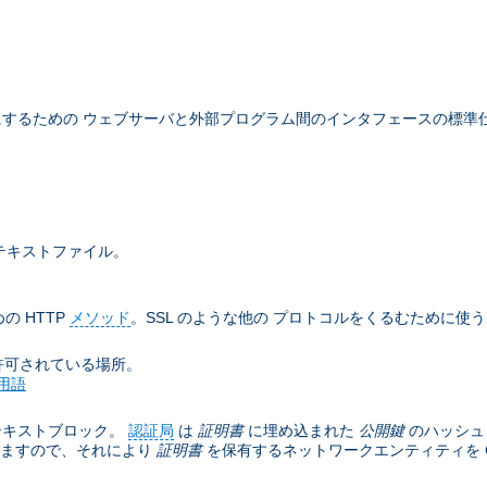
するための ウェブサーバと外部プログラム間のインタフェースの標準
テキストファイル。
の HTTP
メソッド
。SSL のような他の プロトコルをくるむために使
許可されている場所。
用語
テキストブロック。
認証局
は
証明書
に埋め込まれた
公開鍵
のハッシュ
きますので、それにより
証明書
を保有するネットワークエンティティを C