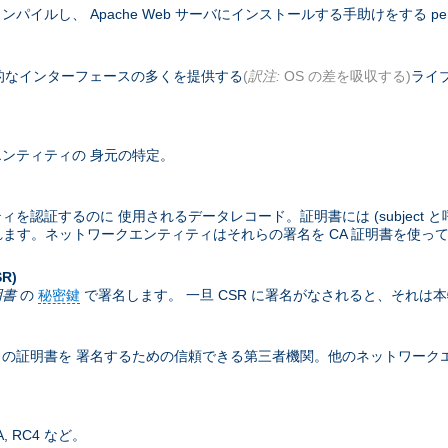
コンパイルし、 Apache Web サーバにインストールする手助けをする pe
基本的なインターフェースの多くを提供する
(
訳注:
OS の差を吸収する)
ライブ
ンティティの 身元の特定。
するのに 使用されるデータレコード。証明書には (subject と呼ばれる
含まれます。ネットワークエンティティはそれらの署名を CA 証明書を使っ
SR)
明書
の
秘密鍵
で署名します。 一旦 CSR に署名がなされると、それは
の証明書を 署名するための信頼できる第三者機関。他のネットワークエン
 RC4 など。