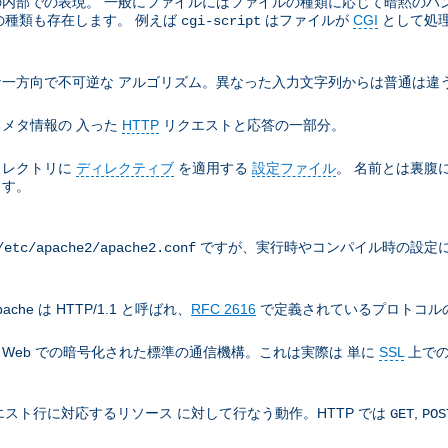
e の内部での表現。 一般にファイルにはファイルの種類に応じて暗黙の
の種類も存在します。 例えば
はファイルが
CGI
として処
cgi-script
一方向で不可逆な アルゴリズム。異なった入力文字列からは普通は違う
メタ情報の 入った
HTTP
リクエストと応答の一部分。
ィレクトリに
ディレクティブ
を適用する
設定ファイル
。 名前とは裏腹
ます。
ですが、実行時やコンパイル時の設定に
/etc/apache2/apache2.conf
che は HTTP/1.1 と呼ばれ、
RFC 2616
で定義されているプロトコルの
), World Wide Web での暗号化された標準の通信機構。これは実際は 単に
SSL
上での
スト行に対応するリソース に対して行なう動作。HTTP では
,
GET
POS