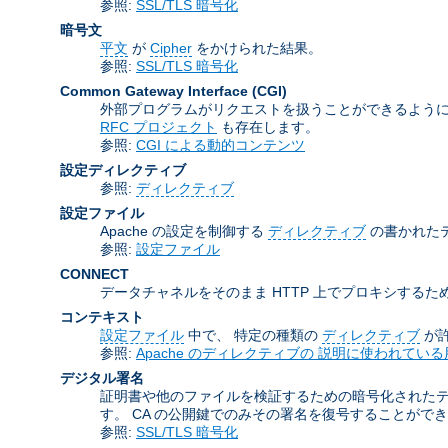
参照:
SSL/TLS 暗号化
暗号文
平文
が
Cipher
をかけられた結果。
参照:
SSL/TLS 暗号化
Common Gateway Interface
(CGI)
外部プログラムがリクエストを扱うことができるように
RFC プロジェクト
も存在します。
参照:
CGI による動的コンテンツ
設定ディレクティブ
参照:
ディレクティブ
設定ファイル
Apache の設定を制御する
ディレクティブ
の書かれた
参照:
設定ファイル
CONNECT
データチャネルをそのまま HTTP 上でプロキシするため
コンテキスト
設定ファイル
中で、 特定の種類の
ディレクティブ
が
参照:
Apache のディレクティブの 説明に使われている
デジタル署名
証明書や他のファイルを検証するための暗号化された
す。 CA の公開鍵でのみその署名を復号することがで
参照:
SSL/TLS 暗号化