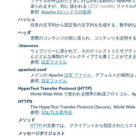
ファイルが呼ばれたときに行なわれる動作の Apach
送られますが、別に 扱われる
(
訳注:
handle)
ファイル
参照:
Apache のハンドラの使用
ハッシュ
任意の文字列から固定長の文字列を生成する、数学的な
ヘッダ
実際のコンテンツの前に送られ、コンテンツを説明する
.htaccess
ウェブツリーに置かれて、そのディレクトリとサブデ
んどどんな種類のディレクティブでも書くことができ
参照:
設定ファイル
apache2.conf
メインの Apache
設定 ファイル
。デフォルトの場所は
参照:
設定ファイル
HyperText Transfer Protocol
(HTTP)
World Wide Web で使われる標準の転送プロトコル。Apa
HTTPS
The HyperText Transfer Protocol (Secure
参照:
SSL/TLS 暗号化
メソッド
HTTP
の文脈では、 クライアントから指定されたリクエ
メッセージダイジェスト