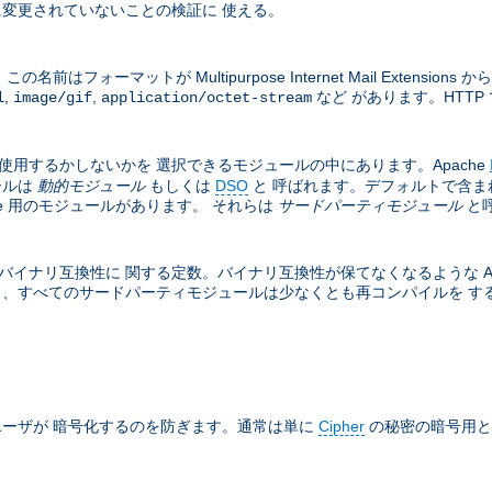
変更されていないことの検証に 使える。
フォーマットが Multipurpose Internet Mail Exten
,
,
など があります。HTTP 
l
image/gif
application/octet-stream
は使用するかしないかを 選択できるモジュールの中にあります。Apache
ールは
動的モジュール
もしくは
DSO
と 呼ばれます。デフォルトで含ま
he 用のモジュールがあります。 それらは
サードパーティモジュール
と
バイナリ互換性に 関する定数。バイナリ互換性が保てなくなるような Apa
と、すべてのサードパーティモジュールは少なくとも再コンパイルを する必
ーザが 暗号化するのを防ぎます。通常は単に
Cipher
の秘密の暗号用と