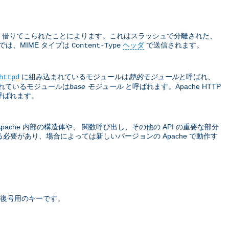
sions から 借りてこられたことによります。これはスラッシュで分離された、
では、MIME タイプは
ヘッダ
で送信されます。
Content-Type
に組み込まれているモジュールは
静的モジュール
と呼ばれ、
httpd
れているモジュールは
base モジュール
と呼ばれます。Apache HTTP
呼ばれます。
che 内部の構造体や、 関数呼び出し、その他の API の重要な部分
要があり、場合によっては新しいバージョンの Apache で動作す
復号用のキーです。