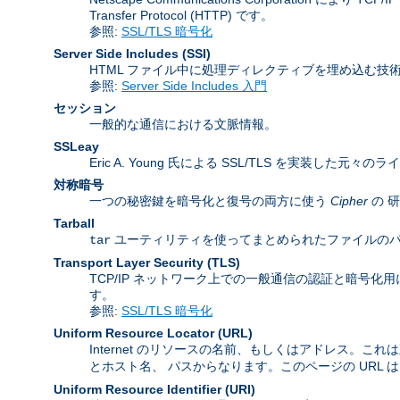
Transfer Protocol (HTTP) です。
参照:
SSL/TLS 暗号化
Server Side Includes
(SSI)
HTML ファイル中に処理ディレクティブを埋め込む技
参照:
Server Side Includes 入門
セッション
一般的な通信における文脈情報。
SSLeay
Eric A. Young 氏による SSL/TLS を実装した元々の
対称暗号
一つの秘密鍵を暗号化と復号の両方に使う
Cipher
の 
Tarball
ユーティリティを使ってまとめられたファイルのパッケージ
tar
Transport Layer Security
(TLS)
TCP/IP ネットワーク上での一般通信の認証と暗号化用に Inter
す。
参照:
SSL/TLS 暗号化
Uniform Resource Locator
(URL)
Internet のリソースの名前、もしくはアドレス。これ
とホスト名、 パスからなります。このページの URL 
Uniform Resource Identifier
(URI)