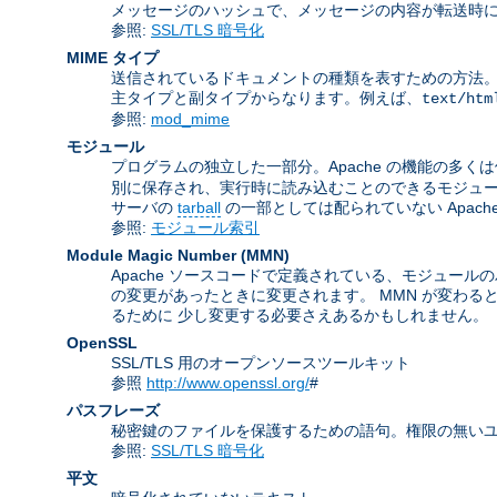
メッセージのハッシュで、メッセージの内容が転送時に
参照:
SSL/TLS 暗号化
MIME タイプ
送信されているドキュメントの種類を表すための方法。 この名前は
主タイプと副タイプからなります。例えば、
text/htm
参照:
mod_mime
モジュール
プログラムの独立した一部分。Apache の機能の多く
別に保存され、実行時に読み込むことのできるモジュ
サーバの
tarball
の一部としては配られていない Apac
参照:
モジュール索引
Module Magic Number
(
MMN
)
Apache ソースコードで定義されている、モジュールの
の変更があったときに変更されます。 MMN が変わる
るために 少し変更する必要さえあるかもしれません。
OpenSSL
SSL/TLS 用のオープンソースツールキット
参照
http://www.openssl.org/
#
パスフレーズ
秘密鍵のファイルを保護するための語句。権限の無いユ
参照:
SSL/TLS 暗号化
平文