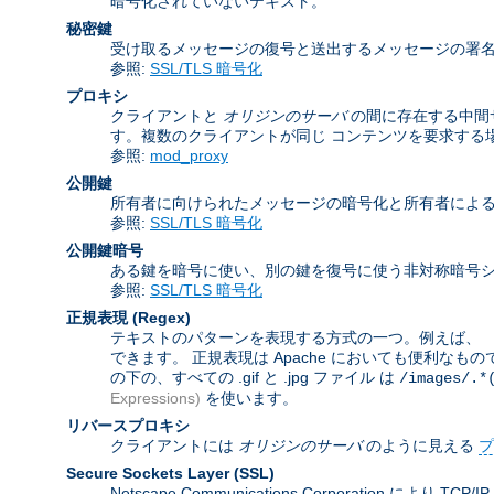
暗号化されていないテキスト。
秘密鍵
受け取るメッセージの復号と送出するメッセージの署
参照:
SSL/TLS 暗号化
プロキシ
クライアントと
オリジンのサーバ
の間に存在する中間
す。複数のクライアントが同じ コンテンツを要求する
参照:
mod_proxy
公開鍵
所有者に向けられたメッセージの暗号化と所有者によ
参照:
SSL/TLS 暗号化
公開鍵暗号
ある鍵を暗号に使い、別の鍵を復号に使う非対称暗号シ
参照:
SSL/TLS 暗号化
正規表現
(Regex)
テキストのパターンを表現する方式の一つ。例えば、 「
できます。 正規表現は Apache においても便利なも
の下の、すべての .gif と .jpg ファイル は
/images/.*
Expressions)
を使います。
リバースプロキシ
クライアントには
オリジンのサーバ
のように見える
プ
Secure Sockets Layer
(SSL)
Netscape Communications Corporat