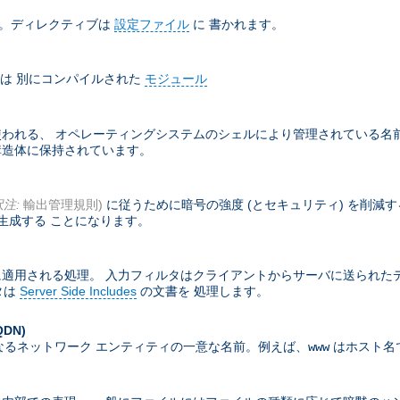
ド。ディレクティブは
設定ファイル
に 書かれます。
は 別にコンパイルされた
モジュール
れる、 オペレーティングシステムのシェルにより管理されている名前付
部構造体に保持されています。
訳注:
輸出管理規則)
に従うために暗号の強度 (とセキュリティ) を削減
生成する ことになります。
適用される処理。 入力フィルタはクライアントからサーバに送られた
タは
Server Side Includes
の文書を 処理します。
QDN)
なるネットワーク エンティティの一意な名前。例えば、
はホスト名
www