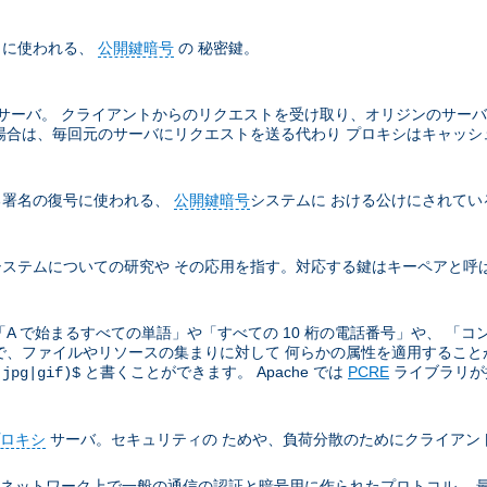
名に使われる、
公開鍵暗号
の 秘密鍵。
サーバ。 クライアントからのリクエストを受け取り、オリジンのサーバ
場合は、毎回元のサーバにリクエストを送る代わり プロキシはキャッシ
る署名の復号に使われる、
公開鍵暗号
システムに おける公けにされてい
ステムについての研究や その応用を指す。対応する鍵はキーペアと呼
A で始まるすべての単語」や「すべての 10 桁の電話番号」や、 「コ
ので、ファイルやリソースの集まりに対して 何らかの属性を適用することがと
と書くことができます。 Apache では
PCRE
ライブラリが提
(jpg|gif)$
ロキシ
サーバ。セキュリティの ためや、負荷分散のためにクライアン
ion により TCP/IP ネットワーク上で一般の通信の認証と暗号用に作られたプロト