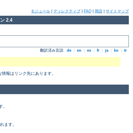
モジュール
|
ディレクティブ
|
FAQ
|
用語
|
サイトマップ
 2.4
翻訳済み言語:
de
|
en
|
es
|
fr
|
ja
|
ko
|
tr
細な情報はリンク先にあります。
す。
れます。