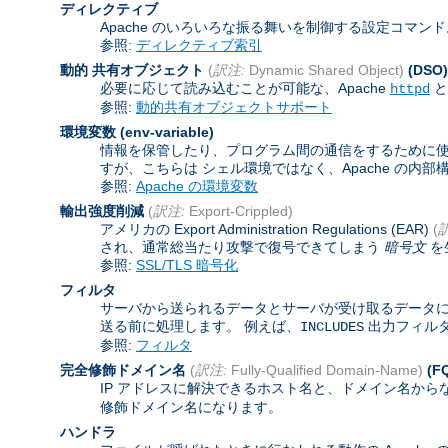
ディレクティブ
Apache のいろいろな振る舞いを制御する設定コマン
参照:
ディレクティブ索引
動的 共有オブジェクト
(
訳注:
Dynamic Shared Object)
(DSO)
必要に応じて読み込むことが可能な、Apache
と
httpd
参照:
動的共有オブジェクトサポート
環境変数
(env-variable)
情報を保管したり、プログラム間の通信をするために使わ
すが、こちらは シェル環境ではなく、Apache の内
参照:
Apache の環境変数
輸出強度削減
(
訳注:
Export-Crippled)
アメリカの Export Administration Regulations (EAR)
(
され、通常総当たり攻撃で復号できてしまう
暗号文
を
参照:
SSL/TLS 暗号化
フィルタ
サーバから送られるデータとサーバが受け取るデータに
送る前に処理します。 例えば、
出力フィル
INCLUDES
参照:
フィルタ
完全修飾ドメイン名
(
訳注:
Fully-Qualified Domain-Name)
(F
IP アドレスに解決できるホスト名と、ドメイン名から
修飾ドメイン名になります。
ハンドラ