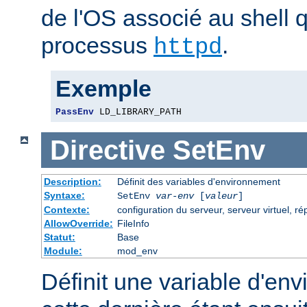
de l'OS associé au shell q
processus
.
httpd
Exemple
PassEnv
 LD_LIBRARY_PATH
Directive
SetEnv
Description:
Définit des variables d'environnement
Syntaxe:
SetEnv
var-env
[
valeur
]
Contexte:
configuration du serveur, serveur virtuel, ré
AllowOverride:
FileInfo
Statut:
Base
Module:
mod_env
Définit une variable d'en