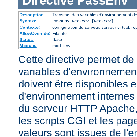
Directive
PassEnv
Description:
Transmet des variables d'environnement dep
Syntaxe:
PassEnv
var-env
[
var-env
] ...
Contexte:
configuration du serveur, serveur virtuel, ré
AllowOverride:
FileInfo
Statut:
Base
Module:
mod_env
Cette directive permet de 
variables d'environnemen
doivent être disponibles e
d'environnement internes
du serveur HTTP Apache,
les scripts CGI et les pag
valeurs sont issues de l'