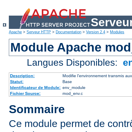
Serveu
Apache
>
Serveur HTTP
>
Documentation
>
Version 2.4
>
Modules
Module Apache mod
Langues Disponibles:
e
Description:
Modifie l'environnement transmis aux
Statut:
Base
Identificateur de Module:
env_module
Fichier Source:
mod_env.c
Sommaire
Ce module permet de contrô