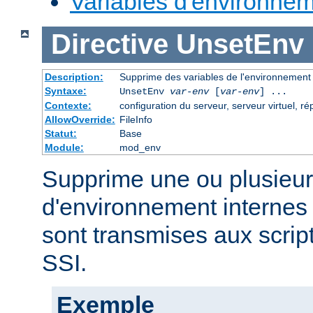
Variables d'environne
Directive
UnsetEnv
Description:
Supprime des variables de l'environnement
Syntaxe:
UnsetEnv
var-env
[
var-env
] ...
Contexte:
configuration du serveur, serveur virtuel, ré
AllowOverride:
FileInfo
Statut:
Base
Module:
mod_env
Supprime une ou plusieur
d'environnement internes 
sont transmises aux scrip
SSI.
Exemple